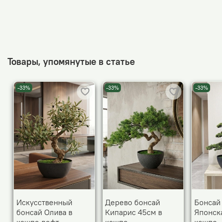
Товары, упомянутые в статье
-33%
-33%
-33%
Искусственный
Дерево бонсай
Бонсай
бонсай Олива в
Кипарис 45см в
Японск