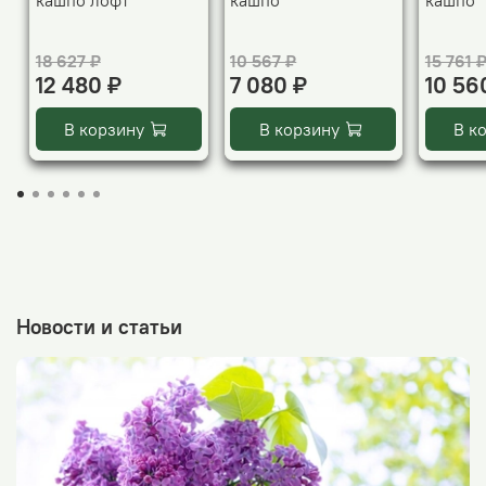
кашпо лофт
кашпо
кашпо
18 627 ₽
10 567 ₽
15 761 
12 480 ₽
7 080 ₽
10 56
В корзину
В корзину
В к
Новости и статьи