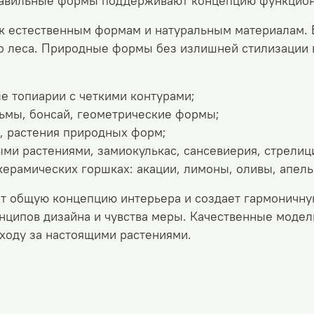
равильные формы поддерживают концепцию функцион
 к естественным формам и натуральным материалам. 
о леса. Природные формы без излишней стилизации 
е топиарии с четкими контурами;
ьмы, бонсай, геометрические формы;
е, растения природных форм;
ми растениями, замиокулькас, сансевиерия, стрелици
керамических горшках: акации, лимоны, оливы, апел
т общую концепцию интерьера и создает гармоничн
нципов дизайна и чувства меры. Качественные моде
уходу за настоящими растениями.