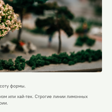
асоту формы.
зм или хай-тек. Строгие линии лимонных
рии.