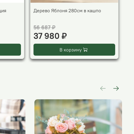
ция
Дерево Яблоня 280см в кашпо
Де
56 687 ₽
58
37 980 ₽
3
В корзину