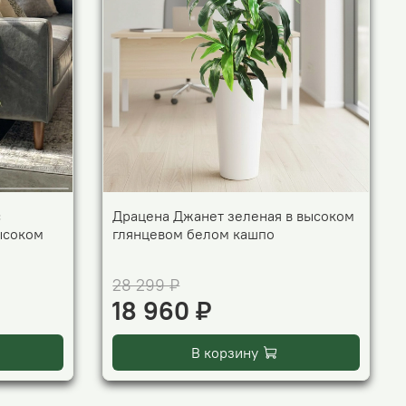
с
Драцена Джанет зеленая в высоком
ысоком
глянцевом белом кашпо
28 299 ₽
18 960 ₽
В корзину