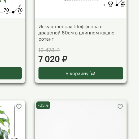
Искусственная Шеффлера с
драценой 60см в длинном кашпо
ротанг
10 478 ₽
7 020 ₽
В корзину
-33%