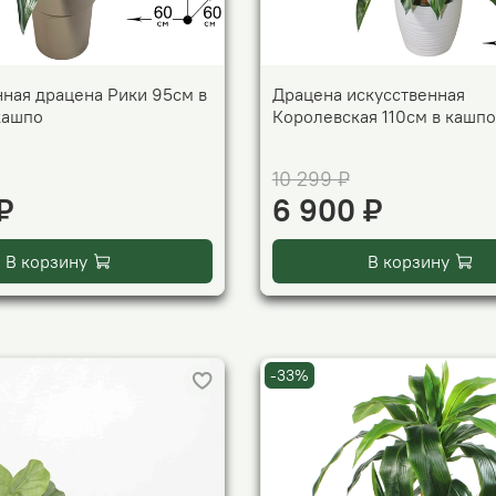
нная драцена Рики 95см в
Драцена искусственная
кашпо
Королевская 110см в кашпо
10 299 ₽
₽
6 900 ₽
В корзину
В корзину
-33%