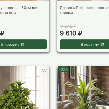
кусственная 60см для
Драцена Рефлекса зеленая
кашпо лофт
горшке
14 343 ₽
 ₽
9 610 ₽
В корзину
В корзину
-33%