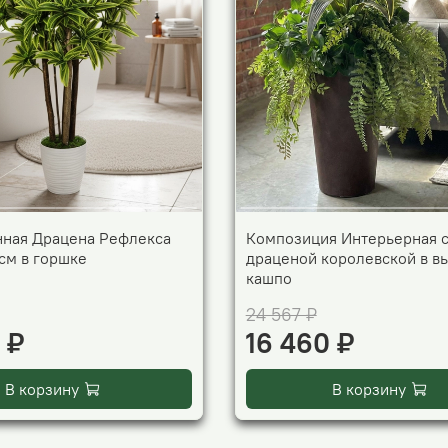
нная Драцена Рефлекса
Композиция Интерьерная 
см в горшке
драценой королевской в в
кашпо
24 567 ₽
 ₽
16 460 ₽
В корзину
В корзину