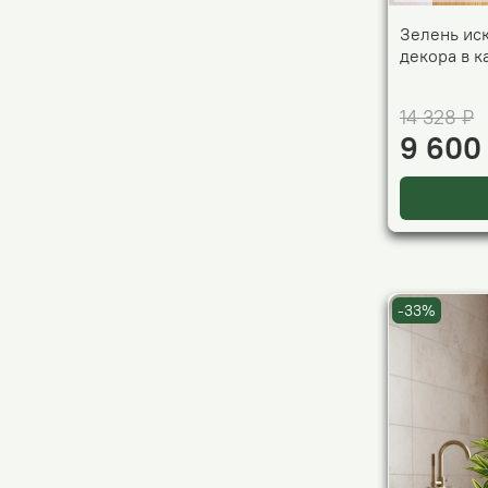
Зелень ис
декора в 
14 328 ₽
9 600
-33%