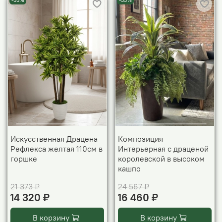
-33%
-33%
Искусственная Драцена
Композиция
Рефлекса желтая 110см в
Интерьерная с драценой
горшке
королевской в высоком
кашпо
21 373 ₽
24 567 ₽
14 320 ₽
16 460 ₽
В корзину
В корзину