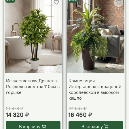
-33%
-33%
Искусственная Драцена
Композиция
Рефлекса желтая 110см в
Интерьерная с драценой
горшке
королевской в высоком
кашпо
21 373 ₽
24 567 ₽
14 320 ₽
16 460 ₽
В корзину
В корзину