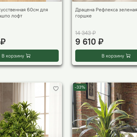
кусственная 60см для
Драцена Рефлекса зеленая
кашпо лофт
горшке
14 343 ₽
 ₽
9 610 ₽
В корзину
В корзину
-33%