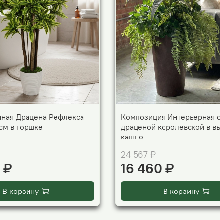
нная Драцена Рефлекса
Композиция Интерьерная 
см в горшке
драценой королевской в в
кашпо
24 567 ₽
 ₽
16 460 ₽
В корзину
В корзину