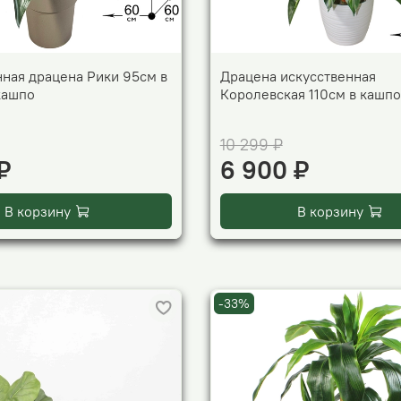
нная драцена Рики 95см в
Драцена искусственная
кашпо
Королевская 110см в кашпо
10 299 ₽
₽
6 900 ₽
В корзину
В корзину
-33%