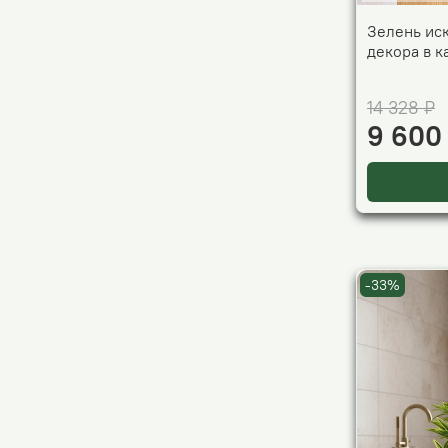
Зелень ис
декора в 
14 328 ₽
9 600
-33%