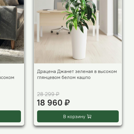
с
Драцена Джанет зеленая в высоком
ысоком
глянцевом белом кашпо
28 299 ₽
18 960 ₽
В корзину