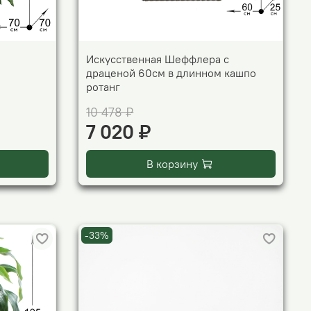
Искусственная Шеффлера с
драценой 60см в длинном кашпо
ротанг
10 478 ₽
7 020 ₽
В корзину
-33%