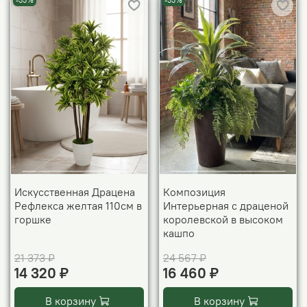
-33%
-33%
Искусственная Драцена
Композиция
Рефлекса желтая 110см в
Интерьерная с драценой
горшке
королевской в высоком
кашпо
21 373 ₽
24 567 ₽
14 320 ₽
16 460 ₽
В корзину
В корзину