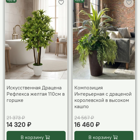
-33%
-33%
Искусственная Драцена
Композиция
Рефлекса желтая 110см в
Интерьерная с драценой
горшке
королевской в высоком
кашпо
21 373 ₽
24 567 ₽
14 320 ₽
16 460 ₽
В корзину
В корзину