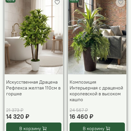
-33%
-33%
Искусственная Драцена
Композиция
Рефлекса желтая 110см в
Интерьерная с драценой
горшке
королевской в высоком
кашпо
21 373 ₽
24 567 ₽
14 320 ₽
16 460 ₽
В корзину
В корзину