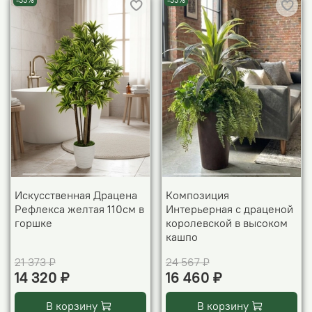
-33%
-33%
Искусственная Драцена
Композиция
Рефлекса желтая 110см в
Интерьерная с драценой
горшке
королевской в высоком
кашпо
21 373 ₽
24 567 ₽
14 320 ₽
16 460 ₽
В корзину
В корзину