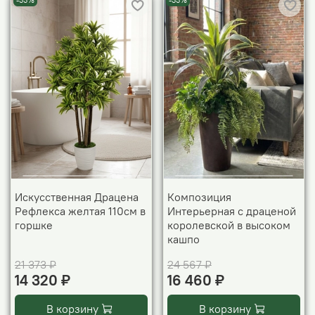
-33%
-33%
Искусственная Драцена
Композиция
Рефлекса желтая 110см в
Интерьерная с драценой
горшке
королевской в высоком
кашпо
21 373 ₽
24 567 ₽
14 320 ₽
16 460 ₽
В корзину
В корзину