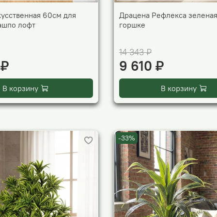
кусственная 60см для
Драцена Рефлекса зеленая
кашпо лофт
горшке
14 343 ₽
 ₽
9 610 ₽
В корзину
В корзину
-33%