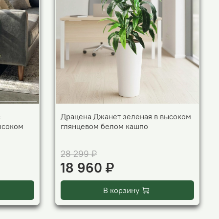
с
Драцена Джанет зеленая в высоком
ысоком
глянцевом белом кашпо
28 299 ₽
18 960 ₽
В корзину