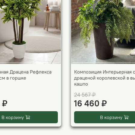
нная Драцена Рефлекса
Композиция Интерьерная 
см в горшке
драценой королевской в в
кашпо
24 567 ₽
 ₽
16 460 ₽
В корзину
В корзину