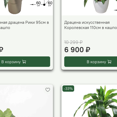
нная драцена Рики 95см в
Драцена искусственная
кашпо
Королевская 110см в кашпо
10 299 ₽
₽
6 900 ₽
В корзину
В корзину
-33%