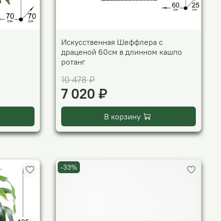
Искусственная Шеффлера с
драценой 60см в длинном кашпо
ротанг
10 478 ₽
7 020 ₽
В корзину
-33%