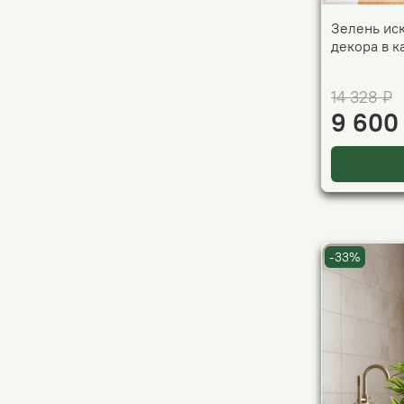
Зелень ис
декора в 
14 328 ₽
9 600
-33%