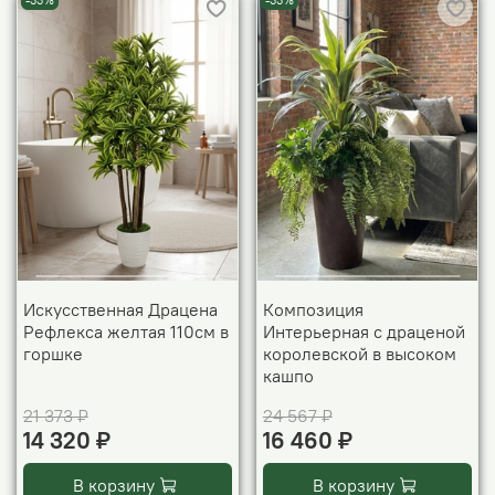
-33%
-33%
Искусственная Драцена
Композиция
Рефлекса желтая 110см в
Интерьерная с драценой
горшке
королевской в высоком
кашпо
21 373 ₽
24 567 ₽
14 320 ₽
16 460 ₽
В корзину
В корзину