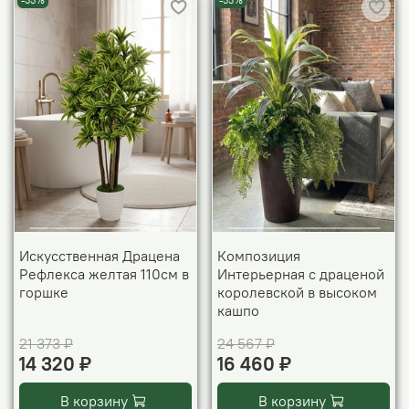
-33%
-33%
Искусственная Драцена
Композиция
Рефлекса желтая 110см в
Интерьерная с драценой
горшке
королевской в высоком
кашпо
21 373 ₽
24 567 ₽
14 320 ₽
16 460 ₽
В корзину
В корзину