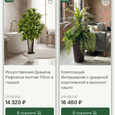
-33%
-33%
Искусственная Драцена
Композиция
Рефлекса желтая 110см в
Интерьерная с драценой
горшке
королевской в высоком
кашпо
21 373 ₽
24 567 ₽
14 320 ₽
16 460 ₽
В корзину
В корзину