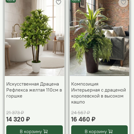
-33%
-33%
Искусственная Драцена
Композиция
Рефлекса желтая 110см в
Интерьерная с драценой
горшке
королевской в высоком
кашпо
21 373 ₽
24 567 ₽
14 320 ₽
16 460 ₽
В корзину
В корзину