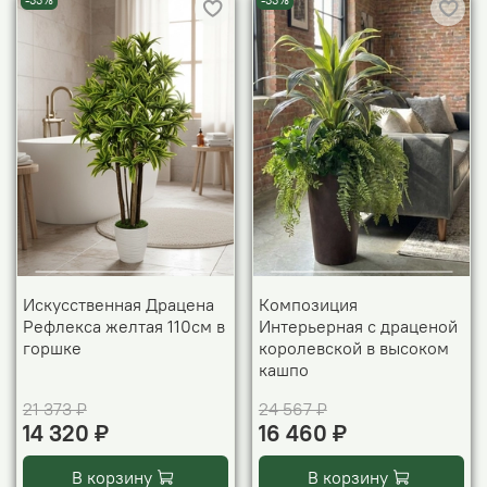
-33%
-33%
Искусственная Драцена
Композиция
Рефлекса желтая 110см в
Интерьерная с драценой
горшке
королевской в высоком
кашпо
21 373 ₽
24 567 ₽
14 320 ₽
16 460 ₽
В корзину
В корзину