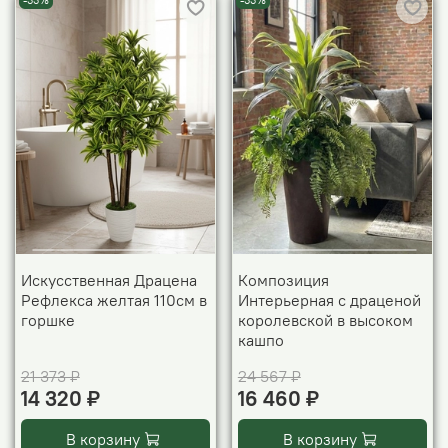
-33%
-33%
Искусственная Драцена
Композиция
Рефлекса желтая 110см в
Интерьерная с драценой
горшке
королевской в высоком
кашпо
21 373 ₽
24 567 ₽
14 320 ₽
16 460 ₽
В корзину
В корзину