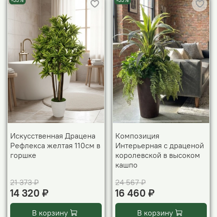
-33%
-33%
Искусственная Драцена
Композиция
Рефлекса желтая 110см в
Интерьерная с драценой
горшке
королевской в высоком
кашпо
21 373 ₽
24 567 ₽
14 320 ₽
16 460 ₽
В корзину
В корзину