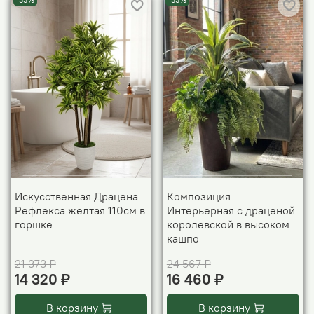
-33%
-33%
Искусственная Драцена
Композиция
Рефлекса желтая 110см в
Интерьерная с драценой
горшке
королевской в высоком
кашпо
21 373 ₽
24 567 ₽
14 320 ₽
16 460 ₽
В корзину
В корзину