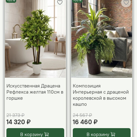
-33%
-33%
Искусственная Драцена
Композиция
Рефлекса желтая 110см в
Интерьерная с драценой
горшке
королевской в высоком
кашпо
21 373 ₽
24 567 ₽
14 320 ₽
16 460 ₽
В корзину
В корзину