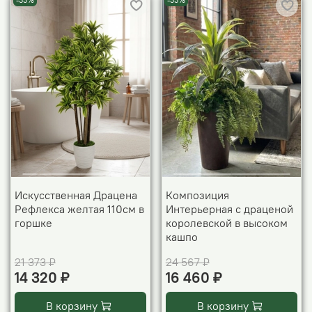
-33%
-33%
Искусственная Драцена
Композиция
Рефлекса желтая 110см в
Интерьерная с драценой
горшке
королевской в высоком
кашпо
21 373 ₽
24 567 ₽
14 320 ₽
16 460 ₽
В корзину
В корзину