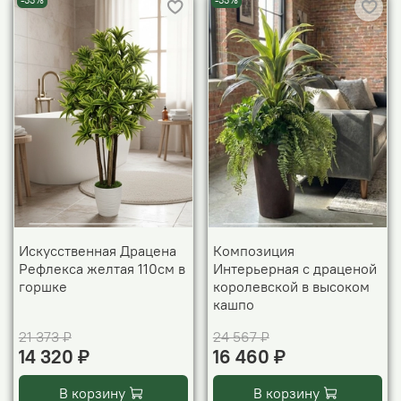
-33%
-33%
Искусственная Драцена
Композиция
Рефлекса желтая 110см в
Интерьерная с драценой
горшке
королевской в высоком
кашпо
21 373 ₽
24 567 ₽
14 320 ₽
16 460 ₽
В корзину
В корзину