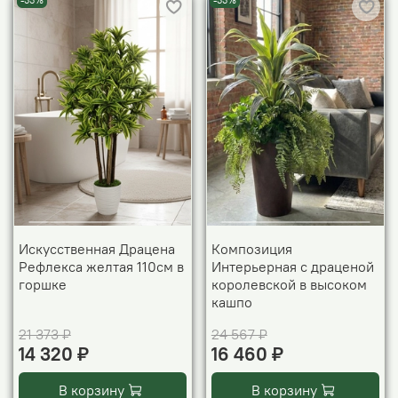
-33%
-33%
Искусственная Драцена
Композиция
Рефлекса желтая 110см в
Интерьерная с драценой
горшке
королевской в высоком
кашпо
21 373 ₽
24 567 ₽
14 320 ₽
16 460 ₽
В корзину
В корзину