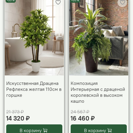
-33%
-33%
Искусственная Драцена
Композиция
Рефлекса желтая 110см в
Интерьерная с драценой
горшке
королевской в высоком
кашпо
21 373 ₽
24 567 ₽
14 320 ₽
16 460 ₽
В корзину
В корзину