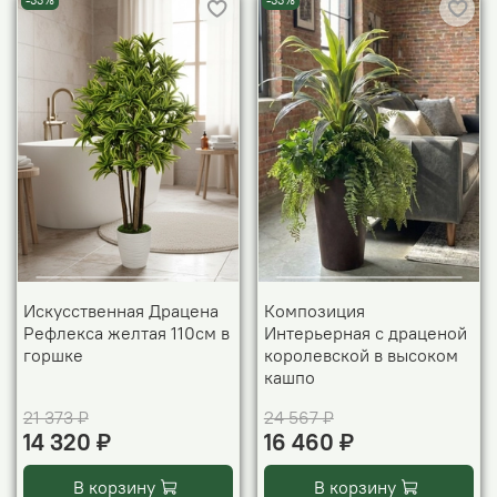
-33%
-33%
Искусственная Драцена
Композиция
Рефлекса желтая 110см в
Интерьерная с драценой
горшке
королевской в высоком
кашпо
21 373 ₽
24 567 ₽
14 320 ₽
16 460 ₽
В корзину
В корзину