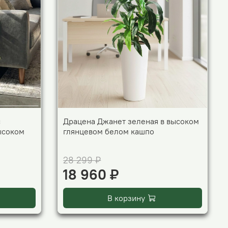
с
Драцена Джанет зеленая в высоком
ысоком
глянцевом белом кашпо
28 299 ₽
18 960 ₽
В корзину