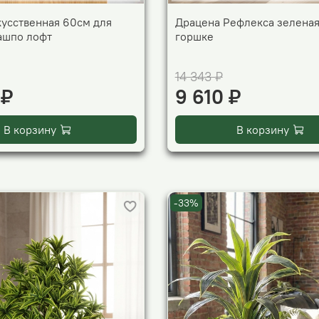
кусственная 60см для
Драцена Рефлекса зеленая
кашпо лофт
горшке
14 343 ₽
 ₽
9 610 ₽
В корзину
В корзину
-33%