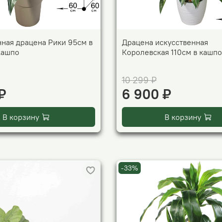
нная драцена Рики 95см в
Драцена искусственная
кашпо
Королевская 110см в кашпо
10 299 ₽
₽
6 900 ₽
В корзину
В корзину
-33%