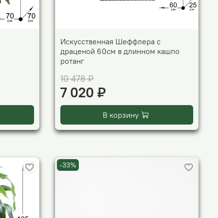
Искусственная Шеффлера с
драценой 60см в длинном кашпо
ротанг
10 478 ₽
7 020 ₽
В корзину
-33%