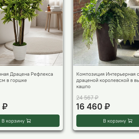
нная Драцена Рефлекса
Композиция Интерьерная 
см в горшке
драценой королевской в в
кашпо
24 567 ₽
 ₽
16 460 ₽
В корзину
В корзину