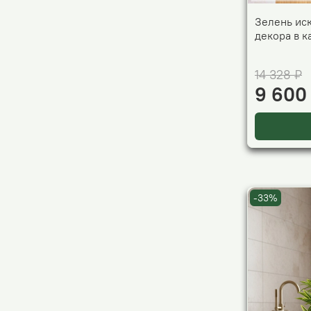
Зелень ис
декора в 
14 328 ₽
9 600
-33%