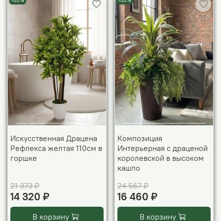
-33%
-33%
Искусственная Драцена
Композиция
Рефлекса желтая 110см в
Интерьерная с драценой
горшке
королевской в высоком
кашпо
21 373 ₽
24 567 ₽
14 320 ₽
16 460 ₽
В корзину
В корзину