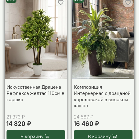
-33%
-33%
Искусственная Драцена
Композиция
Рефлекса желтая 110см в
Интерьерная с драценой
горшке
королевской в высоком
кашпо
21 373 ₽
24 567 ₽
14 320 ₽
16 460 ₽
В корзину
В корзину