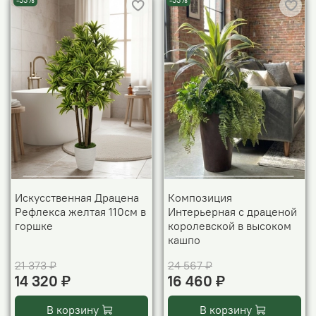
-33%
-33%
Искусственная Драцена
Композиция
Рефлекса желтая 110см в
Интерьерная с драценой
горшке
королевской в высоком
кашпо
21 373 ₽
24 567 ₽
14 320 ₽
16 460 ₽
В корзину
В корзину