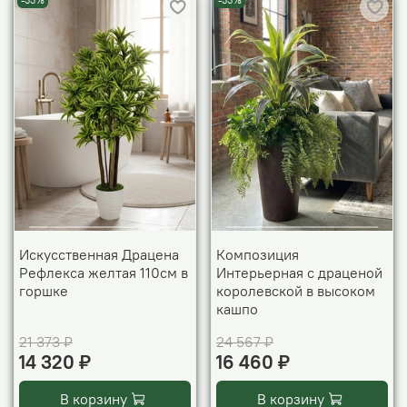
-33%
-33%
Искусственная Драцена
Композиция
Рефлекса желтая 110см в
Интерьерная с драценой
горшке
королевской в высоком
кашпо
21 373 ₽
24 567 ₽
14 320 ₽
16 460 ₽
В корзину
В корзину