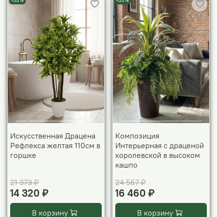
-33%
-33%
Искусственная Драцена
Композиция
Рефлекса желтая 110см в
Интерьерная с драценой
горшке
королевской в высоком
кашпо
21 373 ₽
24 567 ₽
14 320 ₽
16 460 ₽
В корзину
В корзину