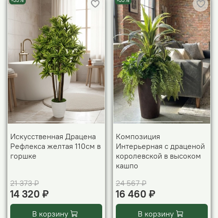
-33%
-33%
Искусственная Драцена
Композиция
Рефлекса желтая 110см в
Интерьерная с драценой
горшке
королевской в высоком
кашпо
21 373 ₽
24 567 ₽
14 320 ₽
16 460 ₽
В корзину
В корзину