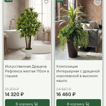
-33%
-33%
Искусственная Драцена
Композиция
Рефлекса желтая 110см в
Интерьерная с драценой
горшке
королевской в высоком
кашпо
21 373 ₽
24 567 ₽
14 320 ₽
16 460 ₽
В корзину
В корзину