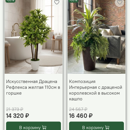
-33%
-33%
Искусственная Драцена
Композиция
Рефлекса желтая 110см в
Интерьерная с драценой
горшке
королевской в высоком
кашпо
21 373 ₽
24 567 ₽
14 320 ₽
16 460 ₽
В корзину
В корзину