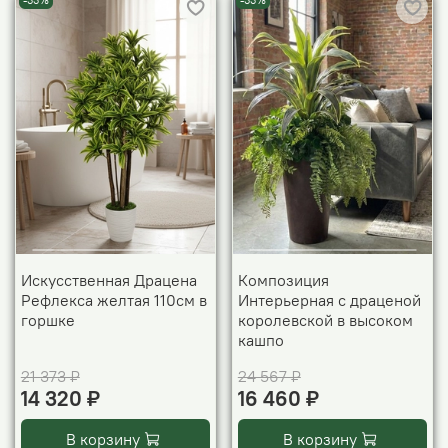
-33%
-33%
Искусственная Драцена
Композиция
Рефлекса желтая 110см в
Интерьерная с драценой
горшке
королевской в высоком
кашпо
21 373 ₽
24 567 ₽
14 320 ₽
16 460 ₽
В корзину
В корзину