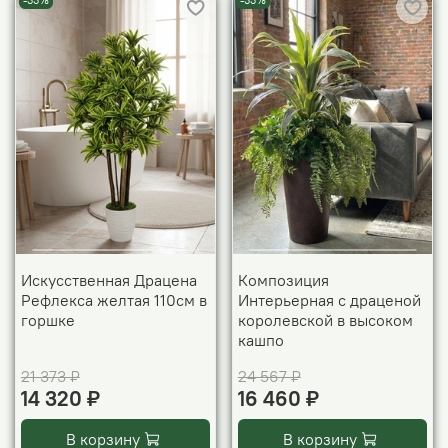
-33%
-33%
Искусственная Драцена
Композиция
Рефлекса желтая 110см в
Интерьерная с драценой
горшке
королевской в высоком
кашпо
21 373 ₽
24 567 ₽
14 320 ₽
16 460 ₽
В корзину
В корзину