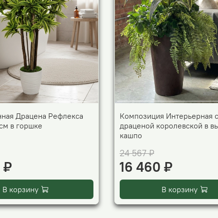
нная Драцена Рефлекса
Композиция Интерьерная 
см в горшке
драценой королевской в в
кашпо
24 567 ₽
 ₽
16 460 ₽
В корзину
В корзину