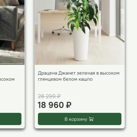
с
Драцена Джанет зеленая в высоком
ысоком
глянцевом белом кашпо
28 299 ₽
18 960 ₽
В корзину