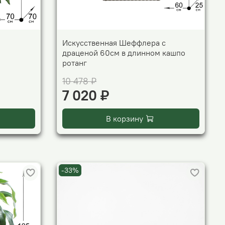
Искусственная Шеффлера с
драценой 60см в длинном кашпо
ротанг
10 478 ₽
7 020 ₽
В корзину
-33%