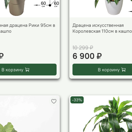
нная драцена Рики 95см в
Драцена искусственная
кашпо
Королевская 110см в кашпо
10 299 ₽
₽
6 900 ₽
В корзину
В корзину
-33%