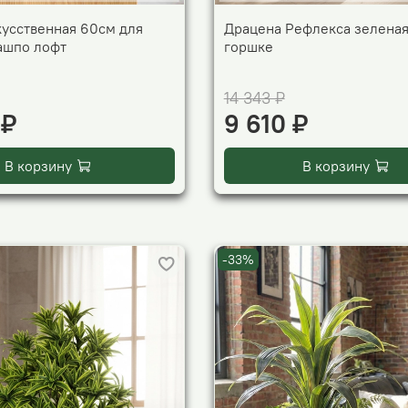
кусственная 60см для
Драцена Рефлекса зеленая
кашпо лофт
горшке
14 343 ₽
 ₽
9 610 ₽
В корзину
В корзину
-33%