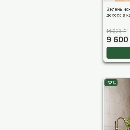
Зелень ис
декора в 
14 328 ₽
9 600
-33%