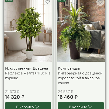
-33%
-33%
Искусственная Драцена
Композиция
Рефлекса желтая 110см в
Интерьерная с драценой
горшке
королевской в высоком
кашпо
21 373 ₽
24 567 ₽
14 320 ₽
16 460 ₽
В корзину
В корзину