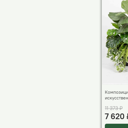
Композици
искусстве
11 373 ₽
7 620 