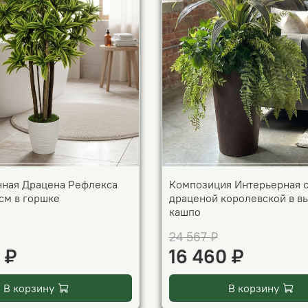
нная Драцена Рефлекса
Композиция Интерьерная 
см в горшке
драценой королевской в в
кашпо
24 567 ₽
 ₽
16 460 ₽
В корзину
В корзину