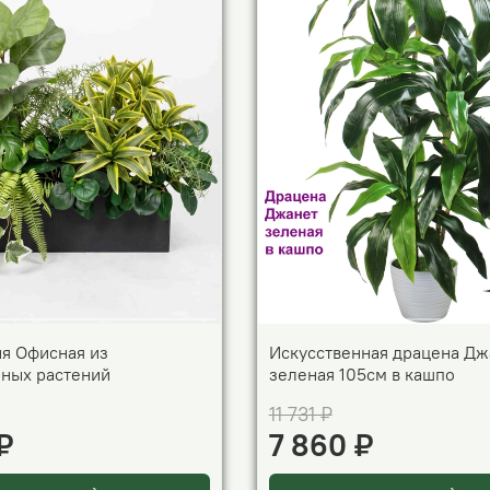
я Офисная из
Искусственная драцена Дж
нных растений
зеленая 105см в кашпо
11 731 ₽
₽
7 860 ₽