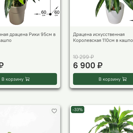
нная драцена Рики 95см в
Драцена искусственная
кашпо
Королевская 110см в кашпо
10 299 ₽
₽
6 900 ₽
В корзину
В корзину
-33%