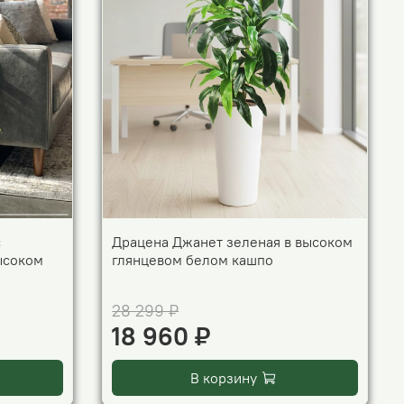
с
Драцена Джанет зеленая в высоком
ысоком
глянцевом белом кашпо
28 299 ₽
18 960 ₽
В корзину