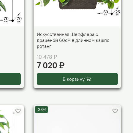
Искусственная Шеффлера с
драценой 60см в длинном кашпо
ротанг
10 478 ₽
7 020 ₽
В корзину
-33%