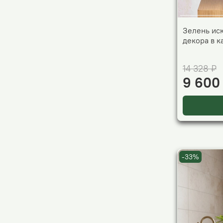
Зелень ис
декора в 
14 328 ₽
9 600
-33%