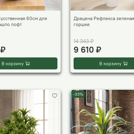
кусственная 60см для
Драцена Рефлекса зеленая
кашпо лофт
горшке
14 343 ₽
 ₽
9 610 ₽
В корзину
В корзину
-33%