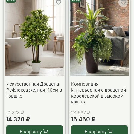
-33%
-33%
Искусственная Драцена
Композиция
Рефлекса желтая 110см в
Интерьерная с драценой
горшке
королевской в высоком
кашпо
21 373 ₽
24 567 ₽
14 320 ₽
16 460 ₽
В корзину
В корзину