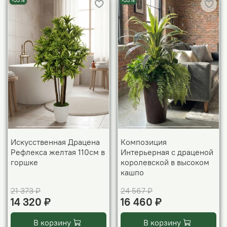
-33%
-33%
Искусственная Драцена
Композиция
Рефлекса желтая 110см в
Интерьерная с драценой
горшке
королевской в высоком
кашпо
21 373 ₽
24 567 ₽
14 320 ₽
16 460 ₽
В корзину
В корзину