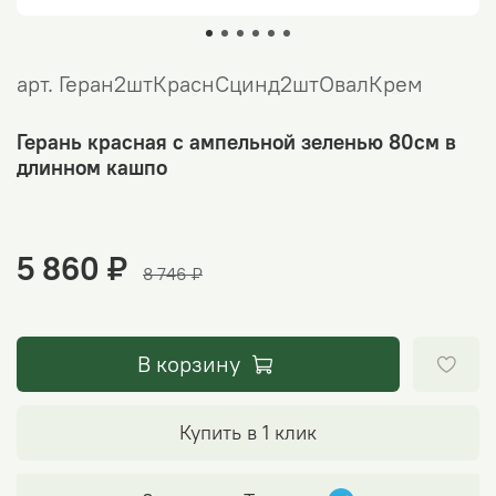
арт.
Геран2штКраснСцинд2штОвалКрем
Герань красная с ампельной зеленью 80см в
длинном кашпо
5 860 ₽
8 746 ₽
В корзину
Купить в 1 клик