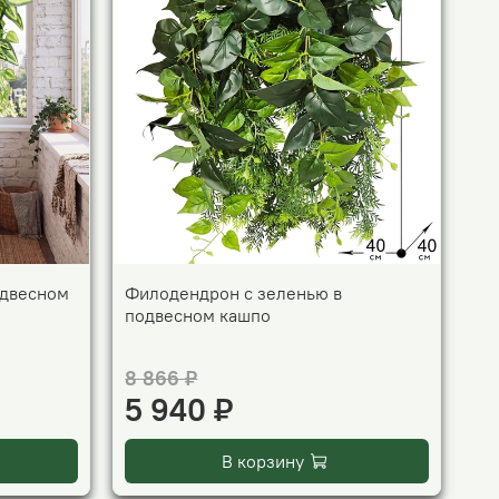
одвесном
Филодендрон с зеленью в
Фи
подвесном кашпо
8 866 ₽
4 
5 940 ₽
2
В корзину