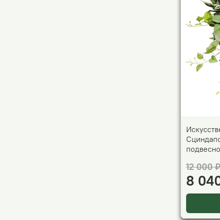
Искусств
Сциндапс
подвесн
12 000 
8 04