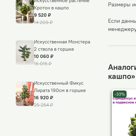
Искусственное растение
Размеры и
Кротон в кашпо
9 520 ₽
Если данны
14 209 ₽
менеджеру
Искусственная Монстера
2 ствола в горшке
10 060 ₽
15 015 ₽
Аналог
кашпо»
Искусственный Фикус
Лирата 190см в горшке
-33%
16 920 ₽
25 254 ₽