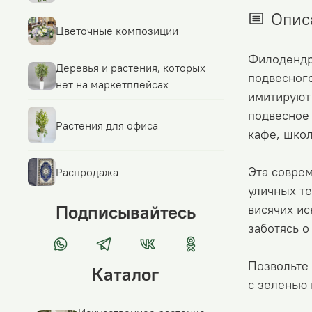
Опис
Цветочные композиции
Филодендро
Деревья и растения, которых
подвесного
нет на маркетплейсах
имитируют 
подвесное 
Растения для офиса
кафе, школ
Эта соврем
Распродажа
уличных те
Подписывайтесь
висячих ис
заботясь о
Позвольте 
Каталог
с зеленью 