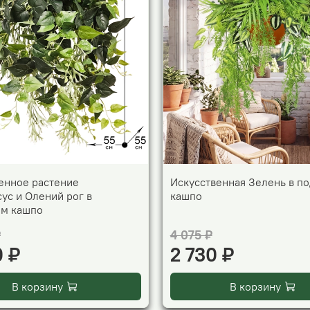
енное растение
Искусственная Зелень в п
ус и Олений рог в
кашпо
ом кашпо
₽
4 075 ₽
0 ₽
2 730 ₽
В корзину
В корзину