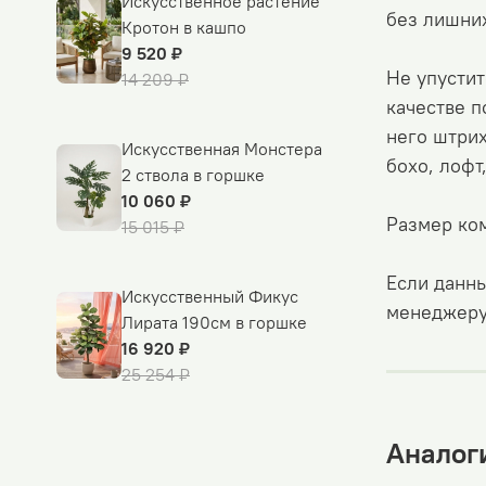
Искусственное растение
без лишних
Кротон в кашпо
9 520 ₽
Не упустит
14 209 ₽
качестве п
него штрих
Искусственная Монстера
бохо, лофт
2 ствола в горшке
10 060 ₽
Размер ком
15 015 ₽
Если данны
Искусственный Фикус
менеджеру
Лирата 190см в горшке
16 920 ₽
25 254 ₽
Аналоги