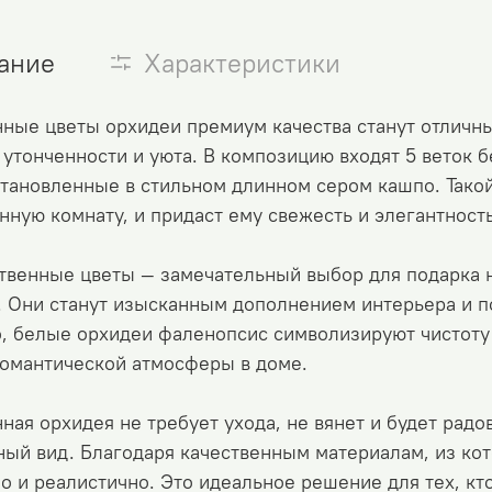
ание
Характеристики
нные цветы орхидеи премиум качества станут отличн
утонченности и уюта. В композицию входят 5 веток 
становленные в стильном длинном сером кашпо. Тако
нную комнату, и придаст ему свежесть и элегантность
твенные цветы — замечательный выбор для подарка н
. Они станут изысканным дополнением интерьера и п
, белые орхидеи фаленопсис символизируют чистоту
романтической атмосферы в доме.
ная орхидея не требует ухода, не вянет и будет радо
ый вид. Благодаря качественным материалам, из кот
о и реалистично. Это идеальное решение для тех, кто