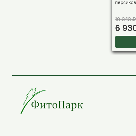
персиков
10 343 ₽
6 93