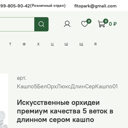
999-805-90-42
fitopark@gmail.com
(Розничный отдел)
0
0
0 ₽
Т
Ф
Х
Ц
Ш
Щ
Я
Адиантум (папоротник)
Бенджамина (фикус)
Горшки и кашпо
Дуб
Зеленые растения
Искусственные цветы в горшках
Кофе
Маслины
Пеннисетум
Регина (стрелиция)
Травы
Фикусы
арт.
Долларовое дерево
Зеленые растения в подвесном кашпо
Робуста (фикус)
Кашпо5БелОрхЛюксДлинСерКашпо01
Искусственные орхидеи
премиум качества 5 веток в
длинном сером кашпо