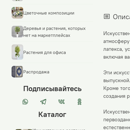
Цветочные композиции
Опис
Деревья и растения, которых
Искусстве
нет на маркетплейсах
атмосферу 
латекса, у
Растения для офиса
включая ва
Распродажа
Эти искусс
выпускной
Подписывайтесь
Кроме того
создания 
Искусствен
Каталог
первозданн
естественн