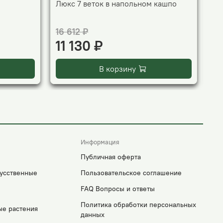
Люкс 7 веток в напольном кашпо
бе
ка
16 612 ₽
15
11 130 ₽
1
В корзину
Информация
Публичная оферта
усственные
Пользовательское соглашение
FAQ Вопросы и ответы
Политика обработки персональных
ые растения
данных