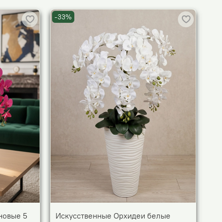
-33%
-3
новые 5
Искусственные Орхидеи белые
Ис