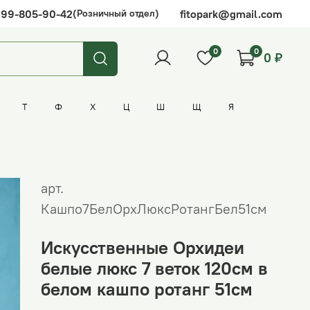
999-805-90-42
fitopark@gmail.com
(Розничный отдел)
0
0
0 ₽
Т
Ф
Х
Ц
Ш
Щ
Я
Адиантум (папоротник)
Бенджамина (фикус)
Горшки и кашпо
Дуб
Зеленые растения
Искусственные цветы в горшках
Кофе
Маслины
Пеннисетум
Регина (стрелиция)
Травы
Фикусы
арт.
Долларовое дерево
Зеленые растения в подвесном кашпо
Робуста (фикус)
Кашпо7БелОрхЛюксРотангБел51см
Искусственные Орхидеи
белые люкс 7 веток 120см в
белом кашпо ротанг 51см