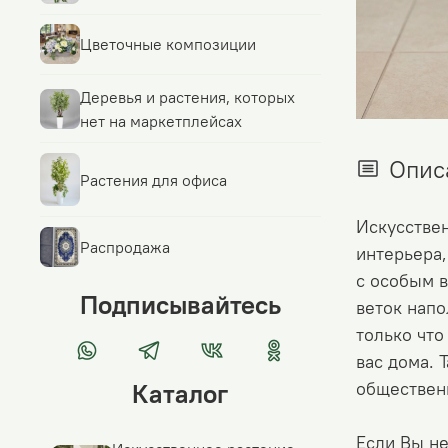
Цветочные композиции
Деревья и растения, которых
нет на маркетплейсах
Опис
Растения для офиса
Искусстве
Распродажа
интерьера,
с особым 
Подписывайтесь
веток нап
только что
вас дома. 
общественн
Каталог
Если Вы не