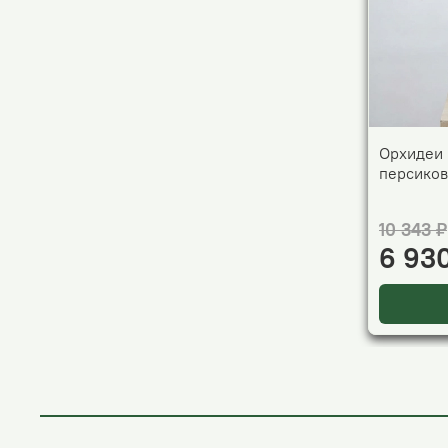
Орхидеи 
персиков
10 343 ₽
6 93