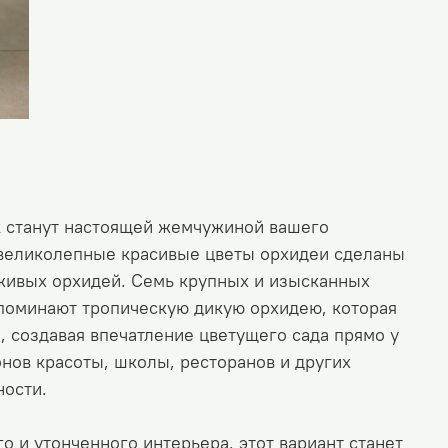
к станут настоящей жемчужиной вашего
и великолепные красивые цветы орхидеи сделаны
живых орхидей. Семь крупных и изысканных
поминают тропическую дикую орхидею, которая
, создавая впечатление цветущего сада прямо у
лонов красоты, школы, ресторанов и других
ности.
о и утонченного интерьера, этот вариант станет