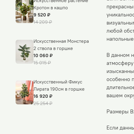
Искусственное растение
прекрасны
Кротон в кашпо
уникальнос
9 520 ₽
14 209 ₽
визуальным
любой обст
напольные 
Искусственная Монстера
2 ствола в горшке
В данном 
10 060 ₽
15 015 ₽
атмосферу 
изысканны
особенно п
Искусственный Фикус
длительное
Лирата 190см в горшке
вашем окр
16 920 ₽
25 254 ₽
Размеры В
Если данны