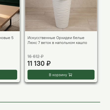
новые 5
Искусственные Орхидеи белые
Ис
Люкс 7 веток в напольном кашпо
бе
ка
16 612 ₽
15
11 130 ₽
1
В корзину