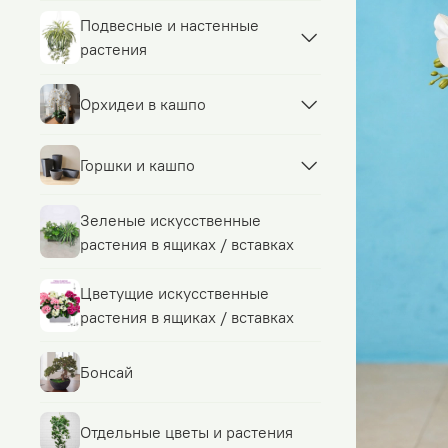
Подвесные и настенные
растения
Орхидеи в кашпо
Горшки и кашпо
Зеленые искусственные
растения в ящиках / вставках
Цветущие искусственные
растения в ящиках / вставках
Бонсай
Отдельные цветы и растения