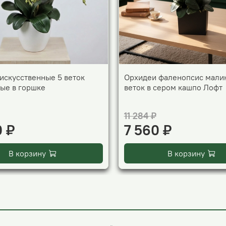
искусственные 5 веток
Орхидеи фаленопсис мали
ые в горшке
веток в сером кашпо Лофт
11 284 ₽
0 ₽
7 560 ₽
В корзину
В корзину