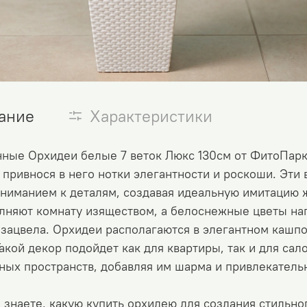
ание
Характеристики
нные Орхидеи белые 7 веток Люкс 130см от ФитоПар
 привнося в него нотки элегантности и роскоши. Эт
вниманием к деталям, создавая идеальную имитацию 
олняют комнату изяществом, а белоснежные цветы на
 зацвела. Орхидеи располагаются в элегантном кашпо
Такой декор подойдет как для квартиры, так и для са
ых пространств, добавляя им шарма и привлекатель
 знаете, какую купить орхидею для создания стильног