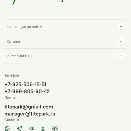
цветы на стол
весна
якитория
искусственная сакура
как закрыть трубы в комнате
Навигация по сайту
история
озеленение учебных учреждений
Каталог
оформление класса
как закрыть трубы на кухне
Информация
озеленение ресторана
женский день
Телефон
как выбрать
эластика
+7-925-506-15-51
+7-999-805-90-42
как закрыть трубы в ванной и туалете
кашпо
Почта
растения для школы
украшение отеля
бонсай
fitopark@gmail.com
manager@fitopark.ru
цветущие деревья
как скрыть трубы в доме
Соцсети
розовая сакура
ханами