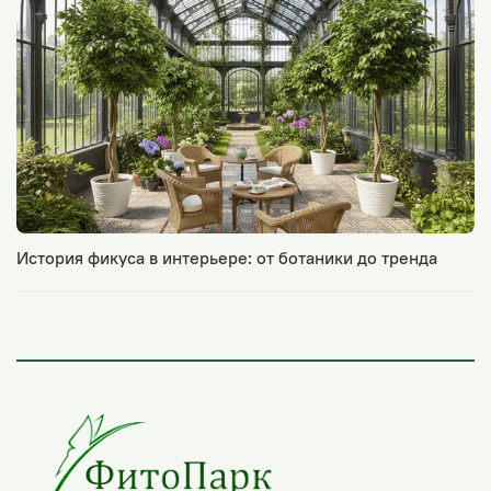
подарок коллеге
как закрыть газовую трубу
подарок маме
подарок любимой
подготовка к школе
лирата
начало учебного года
подарки женщинам
украшение ванной комнаты
экзотика
школа
История фикуса в интерьере: от ботаники до тренда
оформление школы
фитодизайн ресторанов
универсальное дерево
скрыть трубы
искусственная яблоня
японский стиль
японский ресторан
декор столов в ресторане
искусственная вишня
белая сакура