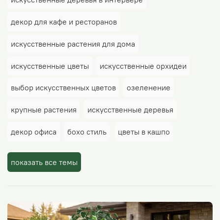
декор для кафе и ресторанов
искусственные растения для дома
искусственные цветы
искусственные орхидеи
выбор искусственных цветов
озеленение
крупные растения
искусственные деревья
декор офиса
бохо стиль
цветы в кашпо
деревья
фикус
декор на стену в кафе
показать все темы
цветы в подарок
декоративные деревья дома
орхидеи
скандинавский стиль
современный стиль
стиль интерьера