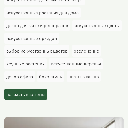
искусственные растения для дома
декор для кафе и ресторанов
искусственные цветы
искусственные орхидеи
выбор искусственных цветов
озеленение
крупные растения
искусственные деревья
декор офиса
бохо стиль
цветы в кашпо
деревья
фикус
декор на стену в кафе
показать все темы
цветы в подарок
декоративные деревья дома
фикус бенджамина
орхидеи
скандинавский стиль
современный стиль